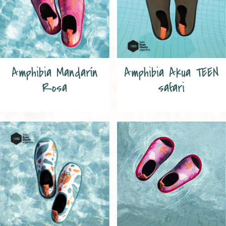
Amphibia Mandarín
Amphibia Akua TEEN
Rosa
safari