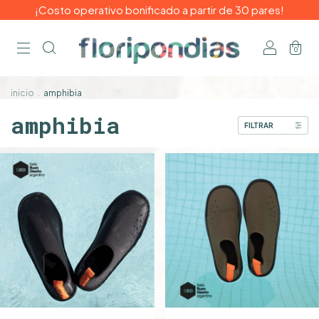
¡Costo operativo bonificado a partir de 30 pares!
0
inicio
.
amphibia
amphibia
FILTRAR