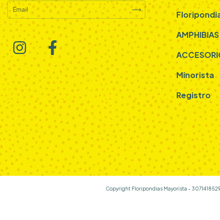
Floripondi
AMPHIBIAS
ACCESORI
Minorista
Registro
Copyright Floripondias Mayorista - 3071418529