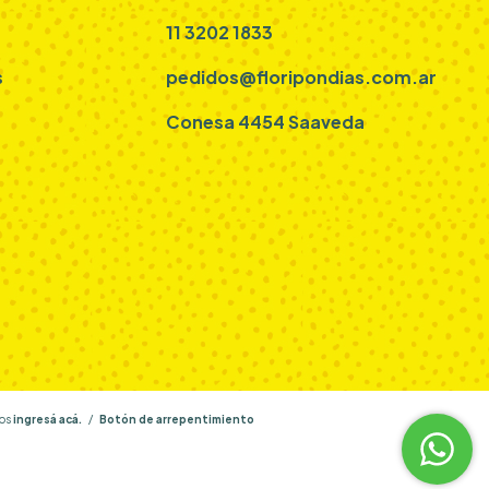
11 3202 1833
s
pedidos@floripondias.com.ar
Conesa 4454 Saaveda
os
ingresá acá.
/
Botón de arrepentimiento