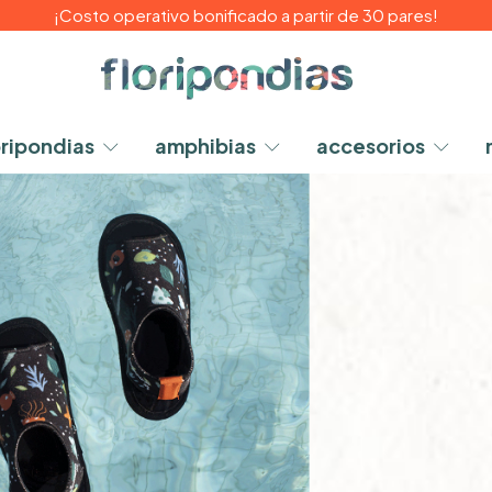
¡Costo operativo bonificado a partir de 30 pares!
oripondias
amphibias
accesorios