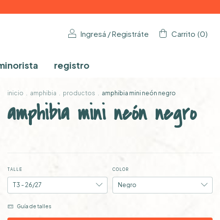
Ingresá
/
Registráte
Carrito
(
0
)
minorista
registro
inicio
.
amphibia
.
productos
.
amphibia mini neón negro
amphibia mini neón negro
TALLE
COLOR
Guía de talles