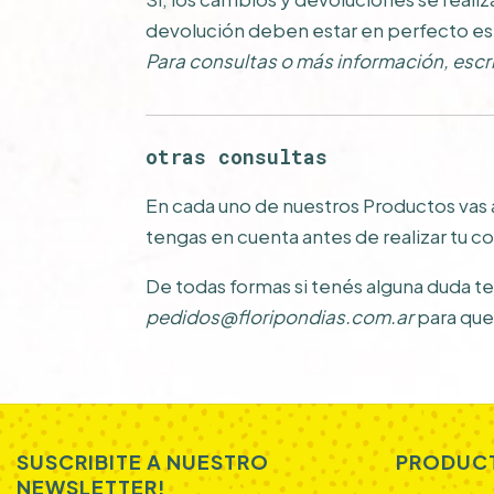
devolución deben estar en perfecto esta
Para consultas o más información,
escr
otras consultas
En cada uno de nuestros Productos vas a
tengas en cuenta antes de realizar tu c
De todas formas si tenés alguna duda t
pedidos@floripondias.com.ar
para que
SUSCRIBITE A NUESTRO
PRODUC
NEWSLETTER!