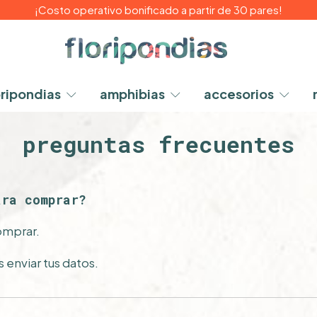
¡Costo operativo bonificado a partir de 30 pares!
oripondias
amphibias
accesorios
preguntas frecuentes
ara comprar?
comprar.
 enviar tus datos.