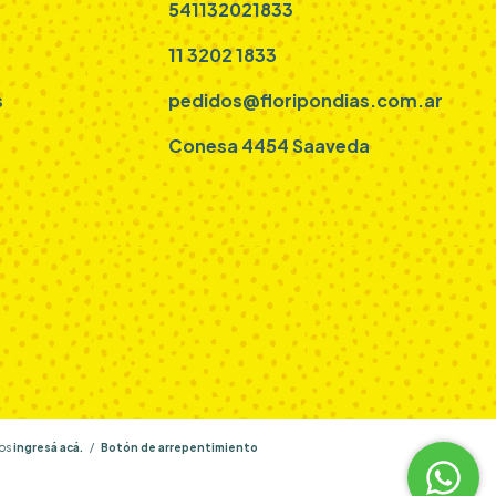
541132021833
11 3202 1833
s
pedidos@floripondias.com.ar
Conesa 4454 Saaveda
os
ingresá acá.
/
Botón de arrepentimiento