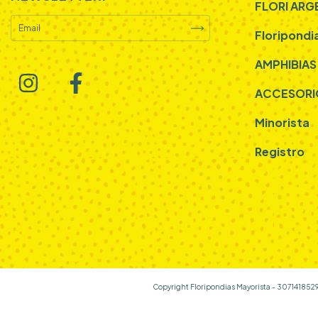
FLORI ARG
Floripondi
AMPHIBIAS
ACCESORI
Minorista
Registro
Copyright Floripondias Mayorista - 3071418529