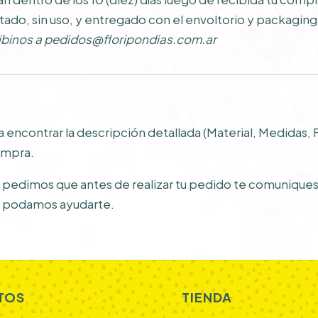
do, sin uso, y entregado con el envoltorio y packaging 
ibinos a
pedidos@floripondias.com.ar
 encontrar la descripción detallada (Material, Medidas, 
ompra.
e pedimos que antes de realizar tu pedido te comunique
 podamos ayudarte.
TOS
TIENDA