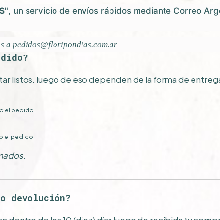
S"
, un servicio de envíos rápidos mediante Correo Ar
os a
pedidos@floripondias.com.ar
edido?
star listos, luego de eso dependen de la forma de entreg
o el pedido.
o el pedido.
mados.
 o devolución?
zan dentro de los 10 (diez) días luego de recibida tu com