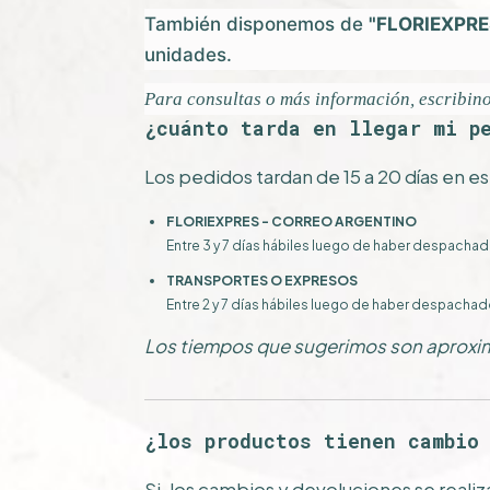
También disponemos de
"FLORIEXPRE
unidades.
Para consultas o más información,
escribin
¿cuánto tarda en llegar mi p
Los pedidos tardan de 15 a 20 días en e
FLORIEXPRES - CORREO ARGENTINO
Entre 3 y 7 días hábiles luego de haber despachad
TRANSPORTES O EXPRESOS
Entre 2 y 7 días hábiles luego de haber despachad
Los tiempos que sugerimos son aproxi
¿los productos tienen cambio
Si, los cambios y devoluciones se reali