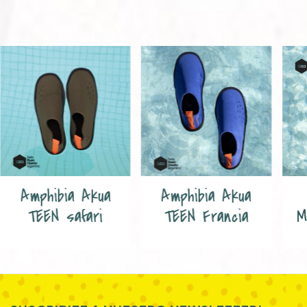
Amphibia Akua
Amphibia Akua
TEEN safari
TEEN Francia
M