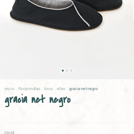
inicio
.
floripondias
.
lisos
.
ellas
.
gracia net negro
gracia net negro
COLOR