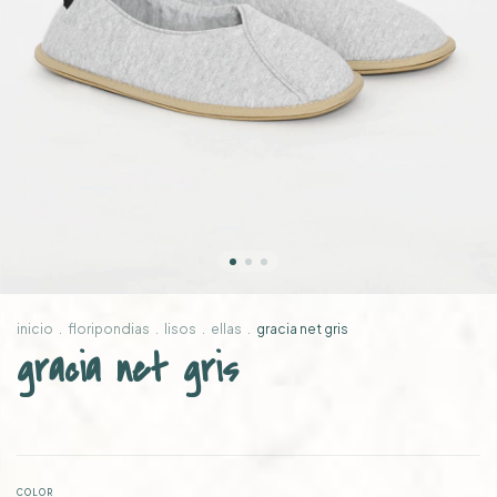
inicio
.
floripondias
.
lisos
.
ellas
.
gracia net gris
gracia net gris
COLOR