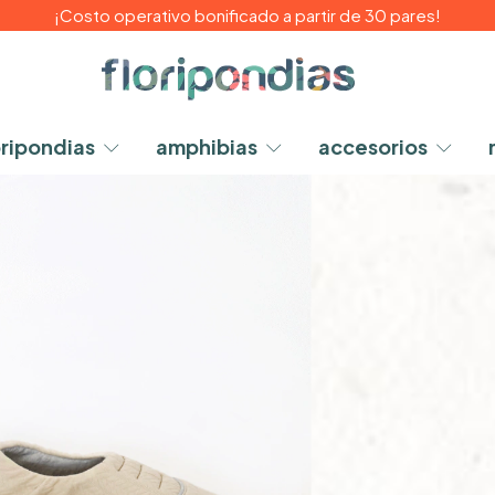
¡Costo operativo bonificado a partir de 30 pares!
oripondias
amphibias
accesorios