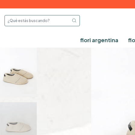
flori argentina
fl