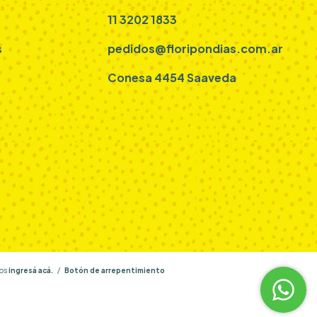
11 3202 1833
s
pedidos@floripondias.com.ar
Conesa 4454 Saaveda
os
ingresá acá.
/
Botón de arrepentimiento