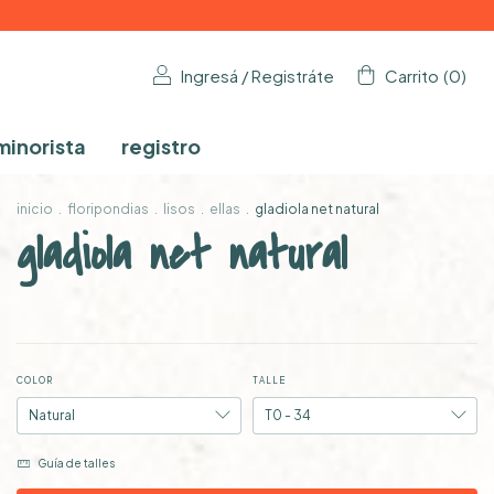
Ingresá
/
Registráte
Carrito
(
0
)
minorista
registro
inicio
.
floripondias
.
lisos
.
ellas
.
gladiola net natural
gladiola net natural
COLOR
TALLE
Guía de talles