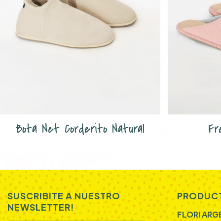
Bota Net Corderito Natural
Fr
SUSCRIBITE A NUESTRO
PRODUC
NEWSLETTER!
FLORI ARG