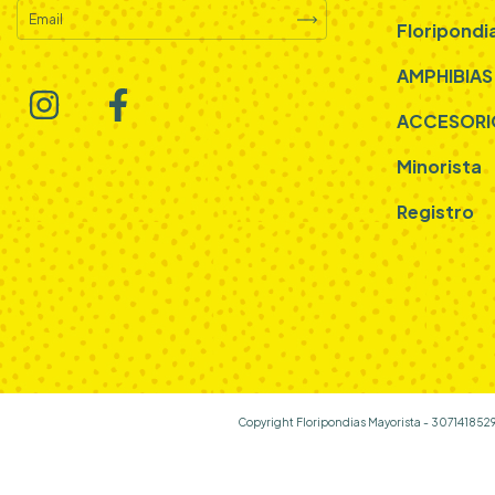
Floripondi
AMPHIBIAS
ACCESORI
Minorista
Registro
Copyright Floripondias Mayorista - 3071418529