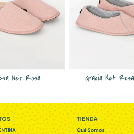
esa Net Rosa
Gracia Net Rosa
TOS
TIENDA
ENTINA
Qué Somos