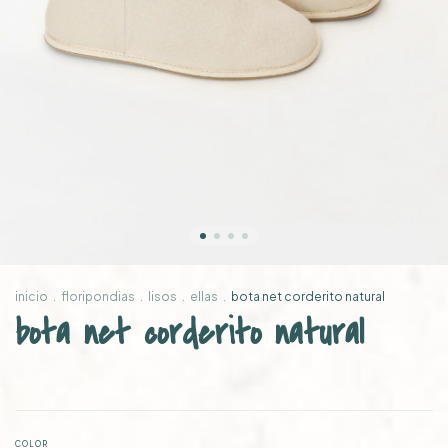
inicio
.
floripondias
.
lisos
.
ellas
.
bota net corderito natural
bota net corderito natural
COLOR