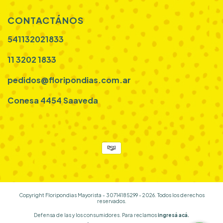
CONTACTÁNOS
541132021833
11 3202 1833
pedidos@floripondias.com.ar
Conesa 4454 Saaveda
Copyright Floripondias Mayorista - 30714185299 - 2026. Todos los derechos
reservados.
Defensa de las y los consumidores. Para reclamos
ingresá acá.